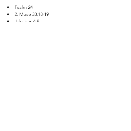
Psalm 24
2. Mose 33,18-19
Jakobus 4,8
Psalm 84,6
Offenbarung 22,12-21
Hebräer 10,19-25
Songs zum Thema:
Der König Kommt - Timo Langner
Herrlichkeit - God Encounter Music
Du regierst - Amelie Himmelreich
Zeig mir deine Herrlichkeit - HSN 
Worship
Dir Oh Gott - Glaubenszentrum Live
Herz der Anbetung