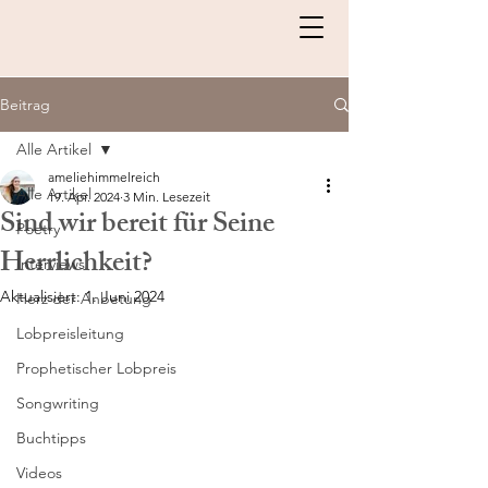
Beitrag
Alle Artikel
ameliehimmelreich
Alle Artikel
19. Apr. 2024
3 Min. Lesezeit
Sind wir bereit für Seine
Poetry
Herrlichkeit?
Interviews
Aktualisiert:
1. Juni 2024
Herz der Anbetung
Lobpreisleitung
Prophetischer Lobpreis
Songwriting
Buchtipps
Videos