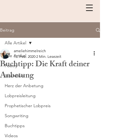
Beitrag
Alle Artikel
ameliehimmelreich
Alle Artikel
13. Feb. 2020
2 Min. Lesezeit
Buchtipp: Die Kraft deiner
Poetry
Anbetung
Interviews
Herz der Anbetung
Lobpreisleitung
Prophetischer Lobpreis
Songwriting
Buchtipps
Videos