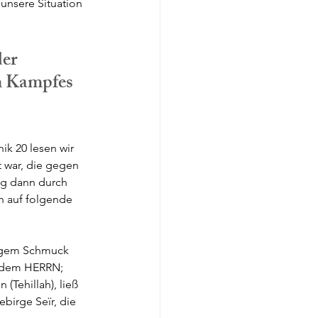
unsere Situation 
er 
en Kampfes 
ik 20 lesen wir 
 war, die gegen 
ng dann durch 
h auf folgende 
ligem Schmuck 
t dem HERRN; 
Tehillah), ließ 
irge Seïr, die 