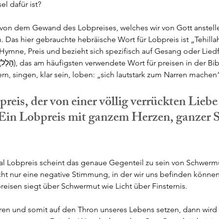
l dafür ist?
t von dem Gewand des Lobpreises, welches wir von Gott anstelle
s hier gebrauchte hebräische Wort für Lobpreis ist „Tehillah“ (ְּהִלָּה
 Hymne, Preis und bezieht sich spezifisch auf Gesang oder Lie
t 
rn, singen, klar sein, loben: „sich lautstark zum Narren machen
preis, der von einer völlig verrückten Liebe
t. Ein Lobpreis mit ganzem Herzen, ganzer S
lal Lobpreis scheint das genaue Gegenteil zu sein von Schwerm
icht nur eine negative Stimmung, in der wir uns befinden können. 
reisen siegt über Schwermut wie Licht über Finsternis. 
en und somit auf den Thron unseres Lebens setzen, dann wird d