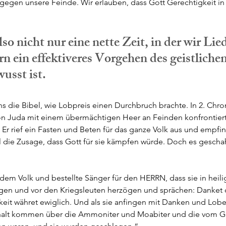
gegen unsere Feinde. Wir erlauben, dass Gott Gerechtigkeit in 
lso nicht nur eine nette Zeit, in der wir Lied
rn ein effektiveres Vorgehen des geistlich
usst ist. 
s die Bibel, wie Lobpreis einen Durchbruch brachte. In 2. Chron
on Juda mit einem übermächtigen Heer an Feinden konfrontiert
 Er rief ein Fasten und Beten für das ganze Volk aus und empfi
 die Zusage, dass Gott für sie kämpfen würde. Doch es gescha
t dem Volk und bestellte Sänger für den HERRN, dass sie in hei
ängen und vor den Kriegsleuten herzögen und sprächen: Danke
it währet ewiglich. Und als sie anfingen mit Danken und Loben (
halt kommen über die Ammoniter und Moabiter und die vom Geb