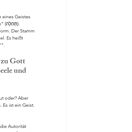
 eines Geistes 
ת). 
dform. Der Stamm 
““.
 zu Gott 
eele und 
ut oder? Aber 
Es ist ein Geist. 
ie Autorität 