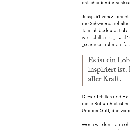
entscheidender Schlüsse
Jesaja 61 Vers 3 sprich
der Schwermut erhalten. Da
Tehillah bedeutet Lob,
von Tehillah ist „Halal“ (הָלַל), das am häufigsten verwendete Wort für preisen in der Bibel. Es heiß
„scheinen, rühmen, feie
Es ist ein Lob
inspiriert is
aller Kraft. 
Dieser Tehillah und Ha
diese Betrübtheit ist n
Und der Gott, den wir p
Wenn wir den Herrn ehr