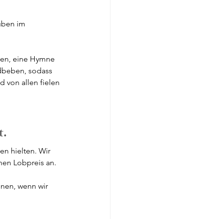
uben im 
sen, eine Hymne 
rdbeben, sodass 
 von allen fielen 
. 
n hielten. Wir 
hen Lobpreis an.
nen, wenn wir 