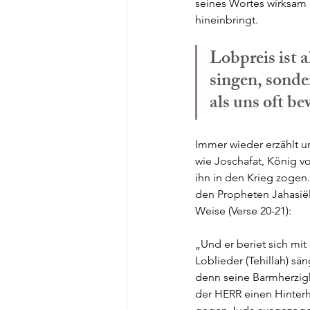
seines Wortes wirksam 
hineinbringt. 
Lobpreis ist a
singen, sonde
als uns oft bew
Immer wieder erzählt un
wie Joschafat, König v
ihn in den Krieg zogen.
den Propheten Jahasiël
Weise (Verse 20-21):
„Und er beriet sich mi
Loblieder (Tehillah) s
denn seine Barmherzigke
der HERR einen Hinter