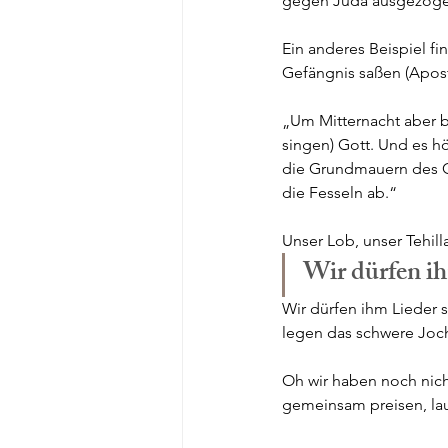
gegen Juda ausgezogen
Ein anderes Beispiel fi
Gefängnis saßen (Apost
„Um Mitternacht aber b
singen) Gott. Und es h
die Grundmauern des Ge
die Fesseln ab.“ 
Unser Lob, unser Tehill
Wir dürfen ih
Wir dürfen ihm Lieder 
legen das schwere Joch
Oh wir haben noch nich
gemeinsam preisen, laut