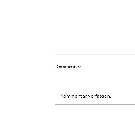
Kommentare
Kommentar verfassen...
Eigene deutsche Lieder
schreiben: Interview mit Tobias
Feil