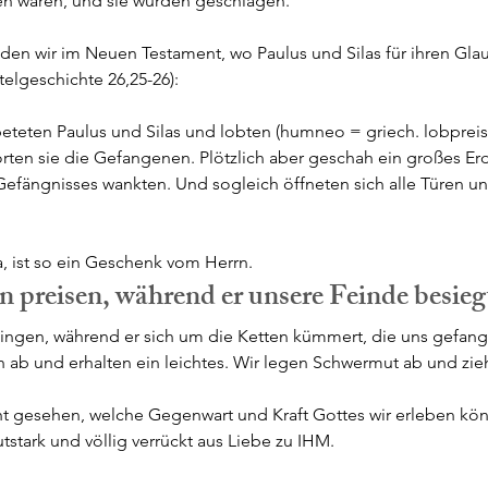
 waren, und sie wurden geschlagen.“
nden wir im Neuen Testament, wo Paulus und Silas für ihren Gla
elgeschichte 26,25-26): 
eteten Paulus und Silas und lobten (humneo = griech. lobprei
örten sie die Gefangenen. Plötzlich aber geschah ein großes E
fängnisses wankten. Und sogleich öffneten sich alle Türen und
a, ist so ein Geschenk vom Herrn. 
n preisen, während er unsere Feinde besiegt
singen, während er sich um die Ketten kümmert, die uns gefange
 ab und erhalten ein leichtes. Wir legen Schwermut ab und zie
t gesehen, welche Gegenwart und Kraft Gottes wir erleben kön
stark und völlig verrückt aus Liebe zu IHM.