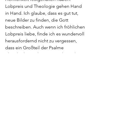
Lobpreis und Theologie gehen Hand 
in Hand. Ich glaube, dass es gut tut, 
neue Bilder zu finden, die Gott 
beschreiben. Auch wenn ich fröhlichen 
Lobpreis liebe, finde ich es wundervoll 
herausfordernd nicht zu vergessen, 
dass ein Großteil der Psalme 
Klagelieder sind. Wenn Leid, unerhörte 
Gebete und Zweifel Raum im Lobpreis 
haben, ist dies nicht Schwäche von 
Glaubenden, sondern das Leben in 
seiner Fülle. Gott ist gerade dort zu 
finden! Ich wünsche mir Freiräume 
kreativ sein zu können und neue Dinge 
auszuprobieren. Die Faszination an 
Gottes Gegenwart hat keine Grenzen 
und die Wege Gott zu finden sind 
unzählbar. 