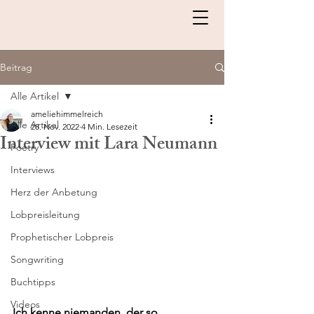
Beitrag
Alle Artikel
ameliehimmelreich
Alle Artikel
28. Nov. 2022
4 Min. Lesezeit
Interview mit Lara Neumann
Poetry
Interviews
Herz der Anbetung
Lobpreisleitung
Prophetischer Lobpreis
Songwriting
Buchtipps
Videos
Ich kenne niemanden, der so 