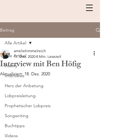
Beitrag
Alle Artikel
ameliehimmelreich
Alle Artikel
17. Dez. 2020
8 Min. Lesezeit
Interview mit Ben Höfig
Poetry
Aktualisiert:
18. Dez. 2020
Interviews
Herz der Anbetung
Lobpreisleitung
Prophetischer Lobpreis
Songwriting
Buchtipps
Videos