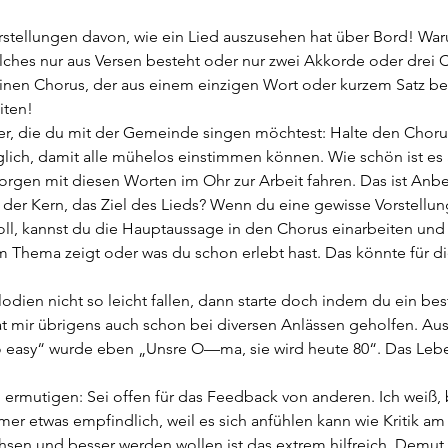
Vorstellungen davon, wie ein Lied auszusehen hat über Bord! War
lches nur aus Versen besteht oder nur zwei Akkorde oder drei 
nen Chorus, der aus einem einzigen Wort oder kurzem Satz bes
iten!
er, die du mit der Gemeinde singen möchtest: Halte den Choru
lich, damit alle mühelos einstimmen können. Wie schön ist e
rgen mit diesen Worten im Ohr zur Arbeit fahren. Das ist Anbe
t der Kern, das Ziel des Lieds? Wenn du eine gewisse Vorstellun
ll, kannst du die Hauptaussage in den Chorus einarbeiten und 
m Thema zeigt oder was du schon erlebt hast. Das könnte für di
dien nicht so leicht fallen, dann starte doch indem du ein be
at mir übrigens auch schon bei diversen Anlässen geholfen. A
so easy“ wurde eben „Unsre O—ma, sie wird heute 80“. Das Leb
ch ermutigen: Sei offen für das Feedback von anderen. Ich weiß,
mer etwas empfindlich, weil es sich anfühlen kann wie Kritik am
sen und besser werden wollen ist das extrem hilfreich. Demut