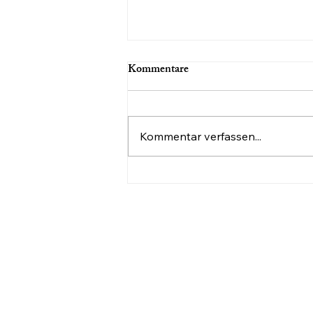
Kommentare
Kommentar verfassen...
Eigene deutsche Lieder
schreiben: Interview mit Tobias
Feil