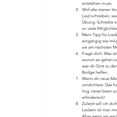
entstehen muss.
Wirf alle starren 
Lied schreiben, we
Übung: Schreibe ei
so viele Möglichke
Mein Tipp für Lied
eingängig wie mög
sie am nächsten Mo
Frage dich: Was is
worum es gehen so
was dir Gott zu de
Bridge helfen.
Wenn dir neue Melo
umdichtest. Das h
ling, never been 
erfinderisch!
Zuletzt will ich di
Liedern ist man im
Aber wenn wir wach