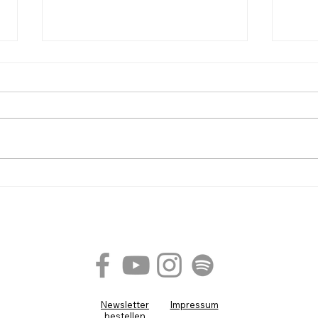
Lobpreiser in ihrer
Gott 
Gemeindefamilie: Interview mit
den 
Alessandro Vilas Boas
Nina
Newsletter
Impressum
bestellen