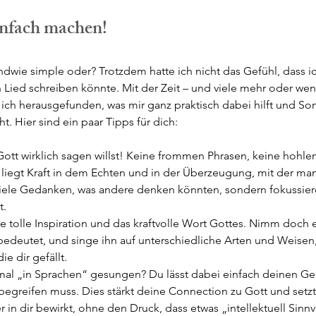
Einfach machen! 
ndwie simple oder? Trotzdem hatte ich nicht das Gefühl, dass ic
n Lied schreiben könnte. Mit der Zeit – und viele mehr oder we
 ich herausgefunden, was mir ganz praktisch dabei hilft und Son
t. Hier sind ein paar Tipps für dich:
Gott wirklich sagen willst! Keine frommen Phrasen, keine hohle
s liegt Kraft in dem Echten und in der Überzeugung, mit der man
viele Gedanken, was andere denken könnten, sondern fokussiere
t.
ne tolle Inspiration und das kraftvolle Wort Gottes. Nimm doch 
 bedeutet, und singe ihn auf unterschiedliche Arten und Weisen,
ie dir gefällt.
al „in Sprachen“ gesungen? Du lässt dabei einfach deinen Gei
begreifen muss. Dies stärkt deine Connection zu Gott und setzt 
r in dir bewirkt, ohne den Druck, dass etwas „intellektuell Sinnv