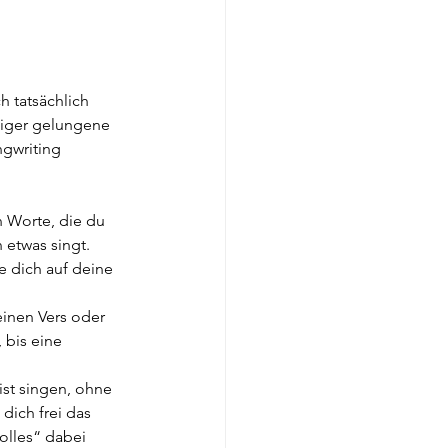
h tatsächlich 
niger gelungene 
gwriting 
n Worte, die du 
 etwas singt. 
 dich auf deine 
einen Vers oder 
 bis eine 
st singen, ohne 
dich frei das 
olles“ dabei 