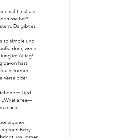
um nicht mal ein 
Chorusse hat? 
teht. Da gibt es 
s so simple und 
s außerdem, wenn 
tung im Alltag!
g davon hast 
brainstormen, 
e Verse oder 
stehendes Lied 
us „What a fee—
en macht 
 bei eigenen 
 eigenen Baby. 
 bringt uns immer 