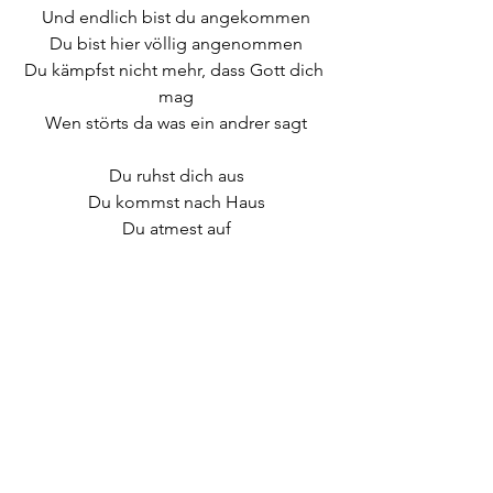
Und endlich bist du angekommen
Du bist hier völlig angenommen
Du kämpfst nicht mehr, dass Gott dich 
mag
Wen störts da was ein andrer sagt
Du ruhst dich aus
Du kommst nach Haus
Du atmest auf
Du bist gut drauf
Denn Schönheit und Stärke 
entspringen hier
Und sein Geist bewegt sich tief in dir
Vergiss es nicht, in diesem Moment,
dass er dich liebt, dass er dich kennt
Poetry