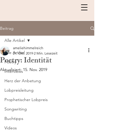
Beitrag
Alle Artikel
ameliehimmelreich
Alle Artikel
24. Okt. 2019
2 Min. Lesezeit
Poetry: Identität
Poetry
Aktualisiert:
15. Nov. 2019
Interviews
Herz der Anbetung
Lobpreisleitung
Prophetischer Lobpreis
Songwriting
Buchtipps
Videos